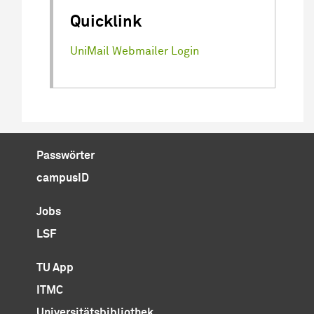
Quicklink
UniMail Webmailer Login
Passwörter
campusID
Jobs
LSF
TU App
ITMC
Universitätsbibliothek