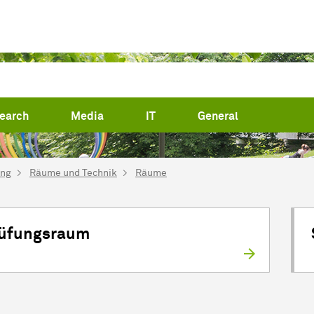
earch
Media
IT
General
ing
Räume und Technik
Räume
üfungsraum