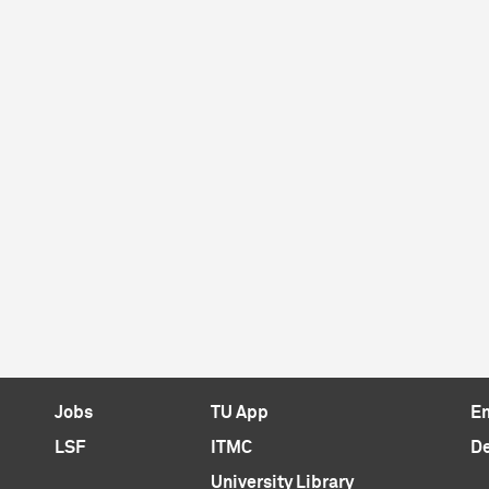
Jobs
TU App
E
LSF
ITMC
De
University Library