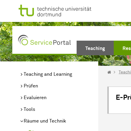
Skip to Main Content
(current)
Teaching
Res
Teach
Teaching and Learning
Prüfen
E-Pr
Evaluieren
Tools
Räume und Technik