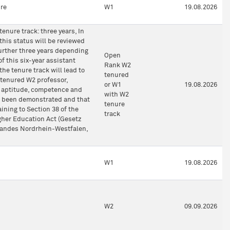
hre
W1
19.08.2026
enure track: three years, In
 this status will be reviewed
urther three years depending
Open
f this six-year assistant
Rank W2
the tenure track will lead to
tenured
tenured W2 professor,
or W1
19.08.2026
y aptitude, competence and
with W2
 been demonstrated and that
tenure
ining to Section 38 of the
track
her Education Act (Gesetz
Landes Nordrhein-Westfalen,
W1
19.08.2026
W2
09.09.2026