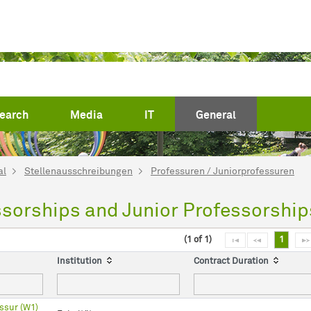
(current)
earch
Media
IT
General
al
Stellenausschreibungen
Professuren / Juniorprofessuren
ssorships and Junior Professorship
(1 of 1)
1
Institution
Contract Duration
ssur (W1)