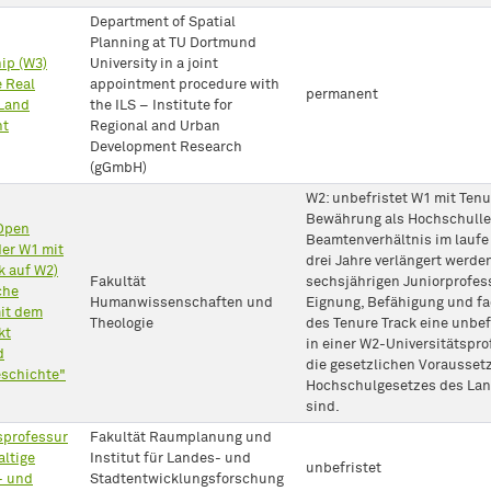
Department of Spatial
Planning at TU Dortmund
ip (W3)
University in a joint
 Real
appointment procedure with
permanent
 Land
the ILS – Institute for
nt
Regional and Urban
Development Research
(gGmbH)
W2: unbefristet W1 mit Tenur
Bewährung als Hochschulleh
(Open
Beamtenverhältnis im laufe 
er W1 mit
drei Jahre verlängert werde
k auf W2)
Fakultät
sechsjährigen Juniorprofes
che
Humanwissenschaften und
Eignung, Befähigung und f
mit dem
Theologie
des Tenure Track eine unbe
kt
in einer W2-Universitätspro
d
die gesetzlichen Vorausset
eschichte"
Hochschulgesetzes des Lan
sind.
sprofessur
Fakultät Raumplanung und
ltige
Institut für Landes- und
unbefristet
- und
Stadtentwicklungsforschung