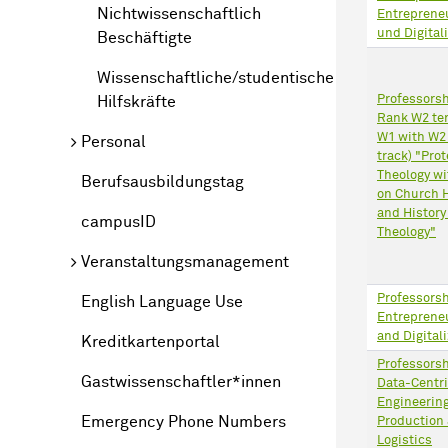
Nichtwissenschaftlich
Entreprene
und Digital
Beschäftigte
Wissenschaftliche/studentische
Professors
Hilfskräfte
Rank W2 te
W1 with W2
Personal
track) "Pro
Theology wi
Berufsausbildungstag
on Church H
and History
campusID
Theology"
Veranstaltungsmanagement
Professorsh
English Language Use
Entreprene
and Digital
Kreditkartenportal
Professorsh
Gastwissenschaftler*innen
Data-Centr
Engineering
Emergency Phone Numbers
Production 
Logistics