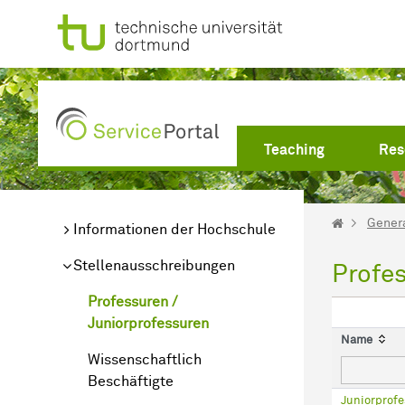
Skip to Main Content
Teaching
Res
Gener
Informationen der Hochschule
Stellenausschreibungen
Profe
Professuren /
Juniorprofessuren
Name
Wissenschaftlich
Beschäftigte
Juniorprofe