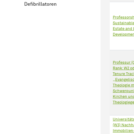
Defibrillatoren
Professorsh
Sustainable
Estate and
Developme
Professur 
Rank: W2 od
Tenure Trac
,,Evangelis
Theologie 
Schwerpun
Kirchen­ un
Theologieg
Universität
(W3) Nachha
Immobilien