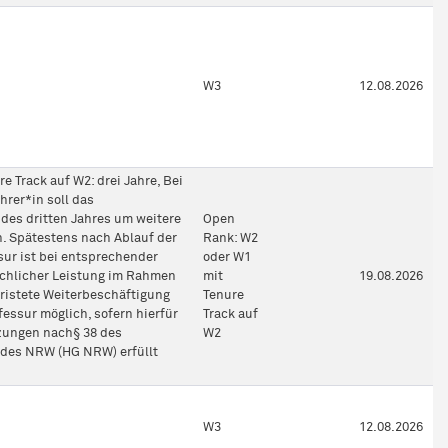
W3
12.08.2026
e Track auf W2: drei Jahre, Bei
rer*in soll das
des dritten Jahres um weitere
Open
n. Spätestens nach Ablauf der
Rank: W2
sur ist bei entsprechender
oder W1
achlicher Leistung im Rahmen
mit
19.08.2026
fristete Weiterbeschäftigung
Tenure
fessur möglich, sofern hierfür
Track auf
zungen nach§ 38 des
W2
des NRW (HG NRW) erfüllt
W3
12.08.2026