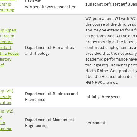
Fakultät
urship
zunächst befristet auf 3 Ja
Wirtschaftswissenschaften
isierung
W2: permanent; W1 with W2 t
the course of the third year,
hip (Open
and may be extended for a f
nured or
on performance. At the end o
 tenure
professorship at the tatest, 
testant
Department of Humanities
continued employment as a 
th a Focus
and Theology
provided that the necessar
istory
academic performance have
 of
the legal requirements perta
North Rhine-Westphalia Hig
über die Hochschulen des 
HG NRW) are met.
ip (W1)
Department of Business and
urship
initially three years
Economics
ization
ip (W2)
ic
Department of Mechanical
 in
permanent
Engineering
and/or