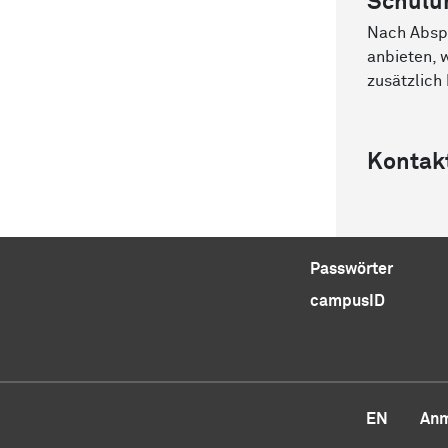
Schulu
Nach Abspr
anbieten, 
zusätzlich
Kontak
Passwörter
campusID
EN
Anm