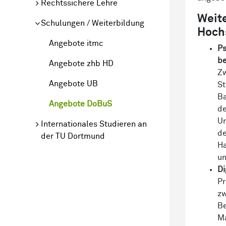
Rechtssichere Lehre
Weit
Schulungen / Weiterbildung
Hoch
Angebote itmc
Ps
be
Angebote zhb HD
Zw
Angebote UB
St
Ba
Angebote DoBuS
de
Un
Internationales Studieren an
de
der TU Dortmund
Ha
un
Di
Pr
zw
Be
Ma