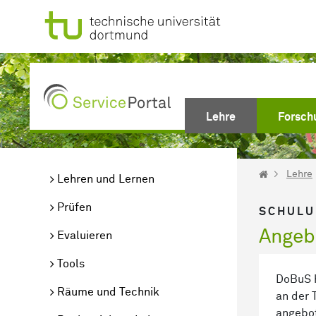
Zum Hauptinhalt springen
(current)
Lehre
Forsch
Lehre
Lehren und Lernen
Prüfen
SCHULU
Angeb
Evaluieren
Tools
DoBuS h
Räume und Technik
an der 
angebo