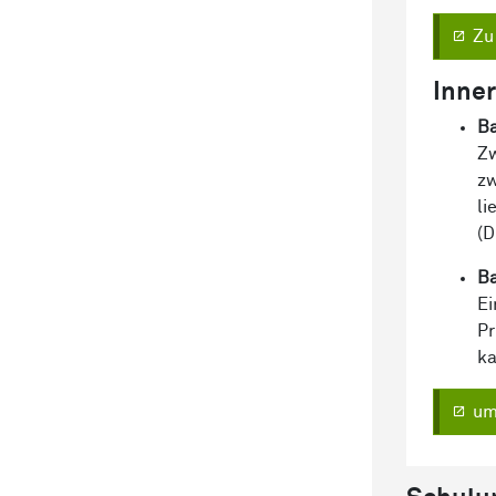
Zu
Inner
Ba
Zw
zw
li
(D
Ba
Ei
Pr
ka
um