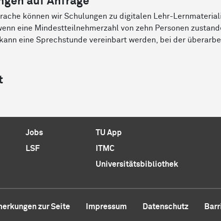
ngen auf Anfrage
ache können wir Schulungen zu digitalen Lehr-Lernmateriali
wenn eine Mindestteilnehmerzahl von zehn Personen zustand
 kann eine Sprechstunde vereinbart werden, bei der überarb
t
Jobs
TU App
LSF
ITMC
Universitätsbibliothek
erkungen zur Seite
Impressum
Datenschutz
Barr