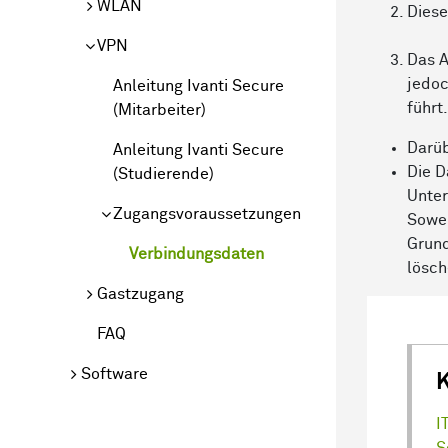
WLAN
Diese
VPN
Das A
jedoc
Anleitung Ivanti Secure
führt
(Mitarbeiter)
Darüb
Anleitung Ivanti Secure
Die D
(Studierende)
Unter
Zugangsvoraussetzungen
Sowei
Grund
Verbindungsdaten
lösch
Gastzugang
FAQ
Software
I