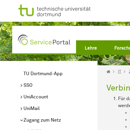
Zum Hauptinhalt springen
Lehre
Forsch
IT
TU Dortmund-App
SSO
Verbi
UniAccount
Für d
werde
UniMail
Zugang zum Netz