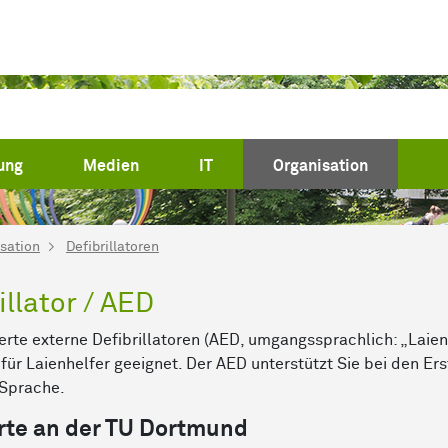
(current)
ung
Medien
IT
Organisation
sation
Defibrillatoren
illator / AED
erte externe Defibrillatoren (AED, umgangssprachlich: „Laien
für Laienhelfer geeignet. Der AED unterstützt Sie bei den E
 Sprache.
rte an der TU Dortmund