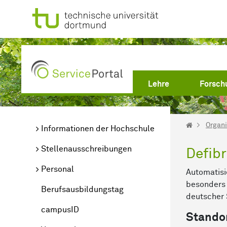
Zum Hauptinhalt springen
Lehre
Forsch
Organi
Informationen der Hochschule
Stellenausschreibungen
Defibr
Personal
Automatisi
besonders 
Berufsausbildungstag
deutscher
campusID
Stando