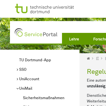
Zum Hauptinhalt springen
Lehre
Forsch
IT
TU Dortmund-App
SSO
Regel
UniAccount
Eine autom
unzulässig
UniMail
Dienstlich
Sicherheitsmaßnahmen
Weiterleit