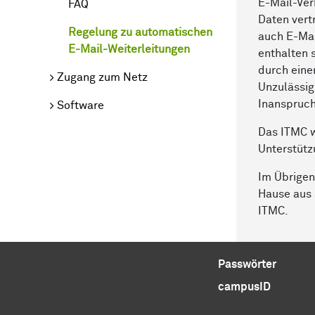
E-Mail-Ver
FAQ
Daten vert
Regelung zu automatischen
auch E-Mai
E-Mail-Weiterleitungen
enthalten 
durch eine
Zugang zum Netz
Unzulässig
Inanspruc
Software
Das ITMC w
Unterstütz
Im Übrigen
Hause aus 
ITMC.
Passwörter
campusID