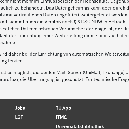
kehr nicht mehr im Einflussbereich der Hochschule. Gegenübe
raulich zu behandeln. Das Datengeheimnis kann aber durch d
ls mit vertraulichen Daten ungefiltert weitergeleitet werden
sind, kommt auch ein Verstoß nach § 6 DSG NRW in Betracht. 
n solchen Datenmissbrauch Verursacher derjenige ist, der die
keit der Einrichtung einer Weiterleitung dient somit auch d
hnahme.
ird daher bei der Einrichtung von automatischen Weiterleit
ung leisten.
 ist es möglich, die beiden Mail-Server (UniMail, Exchange) a
abrufbar, die Übertragung ist geschützt. Für technische Frag
Jobs
TU App
LSF
ITMC
Universitätsbibliothek