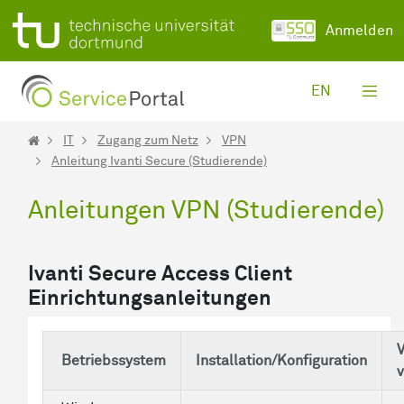
Zum Hauptinhalt springen
Anmelden
EN
IT
Zugang zum Netz
VPN
Anleitung Ivanti Secure (Studierende)
Anleitungen VPN (Studierende)
Ivanti Secure Access Client
Einrichtungsanleitungen
V
Betriebssystem
Installation/Konfiguration